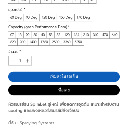
มุมสเปรย์
*
60 Deg
90 Deg
120 Deg
150 Deg
170 Deg
Capacity (ดูจาก Performance Data)
*
07
13
20
30
40
53
82
120
164
210
340
470
640
820
960
1400
1780
2560
3360
5250
จำนวน
*
เพิ่มลงในรถเข็น
ซื้อเลย
หัวสเปรย์รุ่น SpiralJet รูใหญ่ เพื่อลดการอุดตัน เหมาะสำหรับงาน
cooling และของเหลวที่สเปรย์มีสิ่งเจือปน
ยี่ห้อ :
Spraying Systems