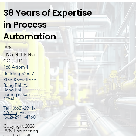
38 Years of Expertise
in Process
Automation
PVN
ENGINEERING
CO., LTD.
168 Axiom 1
Building Moo 7
King Kaew Road,
Bang Phli Yai,
Bang Phli,
Samutprakarn
10540
Tel :
(662)-2911-
4761-5
Fax :
(662)-2911-4760
Copyright 2026
PVN Engineering
Co., Ltd. - All