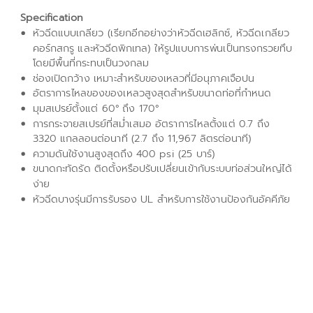
Specification
หัวฉีดแบบเกลียว (เรียกอีกอย่างว่าหัวฉีดเฮลิกซ์, หัวฉีดเกลียว
คอร์กสกรู และหัวฉีดพิกเทล) ให้รูปแบบการพ่นเป็นทรงกรวยทึบ
โดยมีพื้นที่กระทบเป็นวงกลม
ช่องเปิดกว้าง เหมาะสำหรับของเหลวที่มีอนุภาคเจือปน
อัตราการไหลของของเหลวสูงสุดสำหรับขนาดท่อที่กำหนด
มุมสเปรย์ตั้งแต่ 60° ถึง 170°
การกระจายสเปรย์ที่สม่ำเสมอ อัตราการไหลตั้งแต่ 0.7 ถึง
3320 แกลลอนต่อนาที (2.7 ถึง 11,967 ลิตรต่อนาที)
ความดันใช้งานสูงสุดถึง 400 psi (25 บาร์)
ขนาดกะทัดรัด ติดตั้งหรือปรับเปลี่ยนเข้ากับระบบท่อส่วนใหญ่ได้
ง่าย
หัวฉีดบางรุ่นมีการรับรอง UL สำหรับการใช้งานป้องกันอัคคีภัย