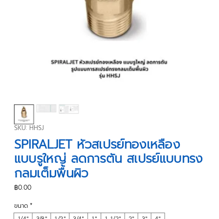
SKU: HHSJ
SPIRALJET หัวสเปรย์ทองเหลือง
แบบรูใหญ่ ลดการตัน สเปรย์แบบทรง
กลมเต็มพื้นผิว
ราคา
฿0.00
ขนาด
*
1/4"
3/8"
1/2"
3/4"
1"
1-1/2"
2"
3"
4"