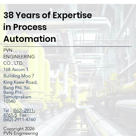
38 Years of Expertise
in Process
Automation
PVN
ENGINEERING
CO., LTD.
168 Axiom 1
Building Moo 7
King Kaew Road,
Bang Phli Yai,
Bang Phli,
Samutprakarn
10540
Tel :
(662)-2911-
4761-5
Fax :
(662)-2911-4760
Copyright 2026
PVN Engineering